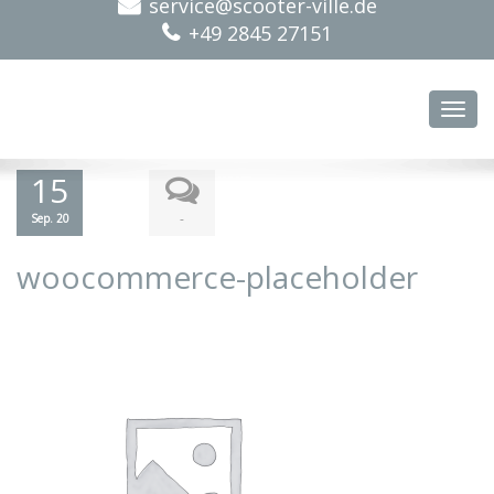
service@scooter-ville.de
+49 2845 27151
Toggl
15
-
Sep. 20
woocommerce-placeholder